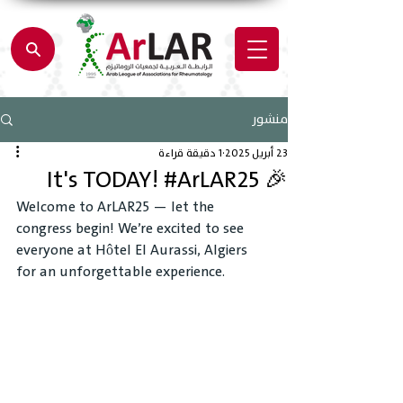
منشور
23 أبريل 2025
1 دقيقة قراءة
🎉 It's TODAY! #ArLAR25
Welcome to ArLAR25 — let the 
congress begin! We’re excited to see 
everyone at Hôtel El Aurassi, Algiers 
for an unforgettable experience.