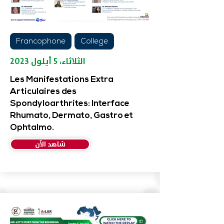
Francophone
College
الثلاثاء، ٥ أيلول ٢٠٢٣
Les Manifestations Extra
Articulaires des
Spondyloarthrites: Interface
Rhumato, Dermato, Gastro et
Ophtalmo.
شاهد الآن