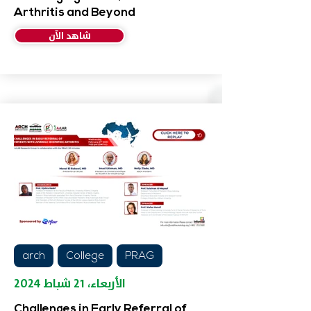
Arthritis and Beyond
شاهد الآن
arch
College
PRAG
الأربعاء، ٢١ شباط ٢٠٢٤
Challenges in Early Referral of