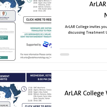
ArLAR
ArLAR College invites yo
discussing Treatment U
ArLAR College 