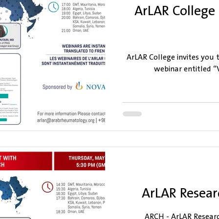
ArLAR College
ArLAR College invites you 
webinar entitled 
ArLAR Resea
ARCH - ArLAR Research