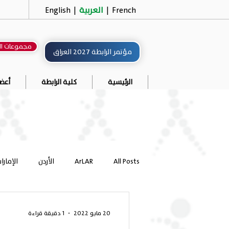
French
|
العربية
|
English
مجموعات ال
مؤتمر الرابطة 2027 العراق
الرئيسية
كلية الرابطة
أعضا
All Posts
ArLAR
الأردن
الإمارا
سلطنة عُمان
العراق
فلسطي
20 مايو 2022
1 دقيقة قراءة