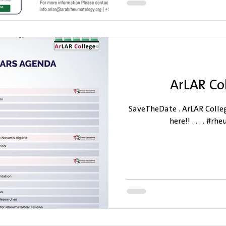
ArLAR Co
#SaveTheDate . ArLAR Colle
here!! . . . . #rheumatol